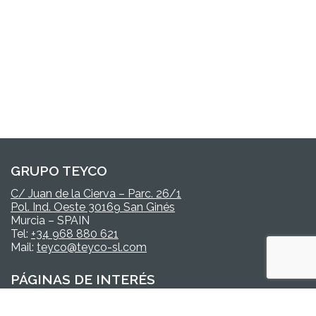
GRUPO TEYCO
C/ Juan de la Cierva – Parc. 26/1
Pol. Ind. Oeste 30169 San Ginés
Murcia – SPAIN
Tel:
+34 968 880 621
Mail:
teyco@teyco-sl.com
PÁGINAS DE INTERÉS
Productos
TEYCO
Nosotros
DIAL